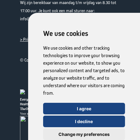
Wij zijn bereikbaar van maandag t/m vrijdag van 8.30 tot
17.00 uur. Je kunt ook een mail sturen naar:
info@theotclab.com
We use cookies
> Privacy beleid
We use cookies and other tracking
technologies to improve your browsing
© Copyright 2026 TheOTCLab B.V.
experience on our website, to show you
personalized content and targeted ads, to
analyze our website traffic, and to
understand where our visitors are coming
from.
Everyday Smart
Healthcare Solutions
I agree
TheOTCLab B.V.
Fred. Roeskestraat 115, 1076 EE Amsterdam, Nederland
www.theotclab.com
Voor meer informatie kunt u terecht op
I decline
Change my preferences