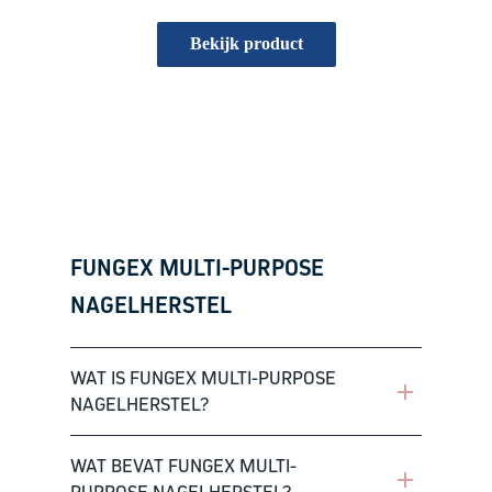
beginnen.
bewaard en buiten het bereik van kinderen.
Bekijk product
FUNGEX MULTI-PURPOSE
NAGELHERSTEL
WAT IS FUNGEX MULTI-PURPOSE
NAGELHERSTEL?
FungeX Multi-Purpose Nagelherstel is een
WAT BEVAT FUNGEX MULTI-
nagelhersteloplossing die het uiterlijk van nagels