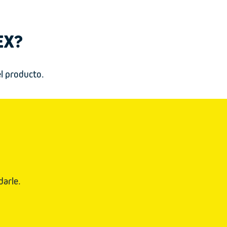
EX?
el producto.
darle.