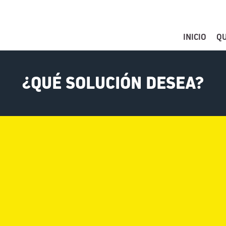
INICIO
Q
FIND YOUR SOL
THESE COUNTR
¿QUÉ SOLUCIÓN DESEA?
CHOOSE YOUR L
INICIO
Belgium (Dutch)