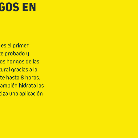
Bosnia (Bosnian)
GOS EN
Croatia (Croatian)
Czechia (Czech)
es el primer
nte probado y
Denmark (Danish)
os hongos de las
ral gracias a la
France (French)
nte hasta 8 horas.
también hidrata las
Hongkong (Chinese)
iza una aplicación
Hongkong (English)
Netherlands (Dutch)