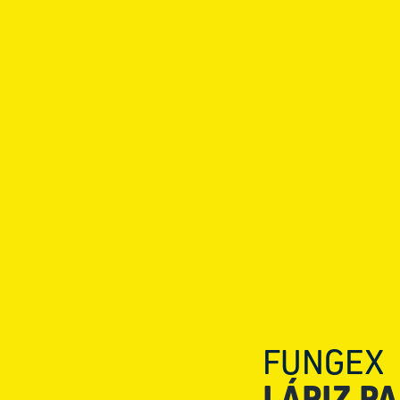
Portugal (Portuguese)
Serbia (Serbian)
Slovakia (Slovak)
Slovenia (Slovene)
Spain (Spanish)
Sweden (Swedish)
USA (English)
FUNGEX
LÁPIZ P