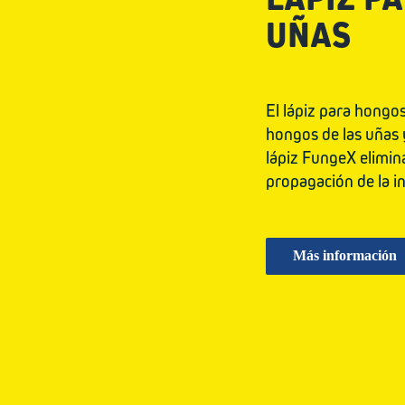
UÑAS
El lápiz para hongo
hongos de las uñas y
lápiz FungeX elimin
propagación de la in
Más información