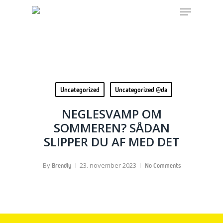
Menu
Skip
Close
to
menu
main
FIND YOUR SOLUTION
content
IN THESE COUNTRIES
Uncategorized
Uncategorized @da
CHOOSE YOUR LANGUAGE
NEGLESVAMP OM
SOMMEREN? SÅDAN
SLIPPER DU AF MED DET
HJEM
By
23. november 2023
Brendly
No Comments
Belgium (Dutch)
Bosnia (Bosnian)