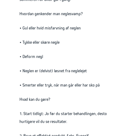
Hvordan genkender man neglesvamp?
• Gul eller hvid misfarvning af neglen
• Tykke eller skøre negle
• Deform negl
• Neglen er (delvist) løsnet fra neglelejet
• Smerter eller tryk, når man går eller har sko på
Hvad kan du gøre?
1. Start tidligt: Jo før du starter behandlingen, desto
hurtigere vil du se resultater.
2. Brug et effektivt produkt, f.eks. FungeX