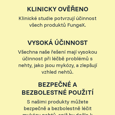
KLINICKY OVĚŘENO
Klinické studie potvrzují účinnost
všech produktů FungeX.
VYSOKÁ ÚČINNOST
Všechna naše řešení mají vysokou
účinnost při léčbě problémů s
nehty, jako jsou mykózy, a zlepšují
vzhled nehtů.
BEZPEČNÉ A
BEZBOLESTNÉ POUŽITÍ
S našimi produkty můžete
bezpečně a bezbolestně léčit
mykózu nehtů, aniž by došlo k