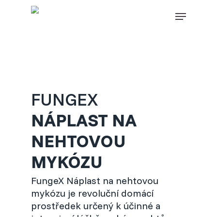
Skip
Close
Menu
to
menu
main
FIND YOUR SOLUTION IN
content
THESE COUNTRIES
CHOOSE YOUR LANGUAGE
FUNGEX
NÁPLAST NA
DOMŮ
NEHTOVOU
Belgium (Dutch)
MYKÓZU
Bosnia (Bosnian)
FungeX Náplast na nehtovou
mykózu je revoluční domácí
prostředek určený k účinné a
Croatia (Croatian)