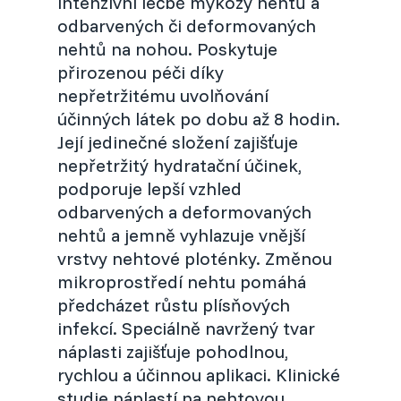
intenzivní léčbě mykózy nehtů a
odbarvených či deformovaných
Czechia (Czech)
nehtů na nohou. Poskytuje
přirozenou péči díky
Denmark (Danish)
nepřetržitému uvolňování
účinných látek po dobu až 8 hodin.
France (French)
Její jedinečné složení zajišťuje
nepřetržitý hydratační účinek,
Hongkong (Chinese)
podporuje lepší vzhled
odbarvených a deformovaných
nehtů a jemně vyhlazuje vnější
Hongkong (English)
vrstvy nehtové ploténky. Změnou
mikroprostředí nehtu pomáhá
Netherlands (Dutch)
předcházet růstu plísňových
infekcí. Speciálně navržený tvar
Portugal (Portuguese)
náplasti zajišťuje pohodlnou,
rychlou a účinnou aplikaci. Klinické
Serbia (Serbian)
studie náplastí na nehtovou