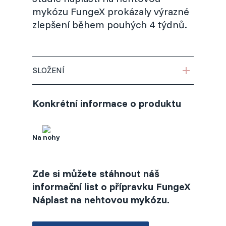
mykózu FungeX prokázaly výrazné
Slovakia (Slovak)
zlepšení během pouhých 4 týdnů.
Slovenia (Slovene)
SLOŽENÍ
Spain (Spanish)
MOČOVINA, 1,3-BUTYLENGLYKOL,
Konkrétní informace o produktu
KYSELINA FUMAROVÁ
Sweden (Swedish)
USA (English)
Na nohy
Zde si můžete stáhnout náš
informační list o přípravku FungeX
Náplast na nehtovou mykózu.