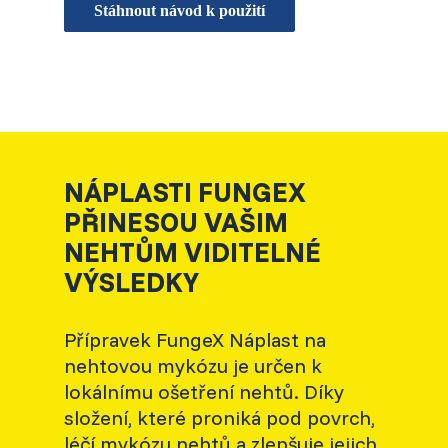
Stáhnout návod k použití
NÁPLASTI FUNGEX
PŘINESOU VAŠIM
NEHTŮM VIDITELNÉ
VÝSLEDKY
Přípravek FungeX Náplast na
nehtovou mykózu je určen k
lokálnímu ošetření nehtů. Díky
složení, které proniká pod povrch,
léčí mykózu nehtů a zlepšuje jejich