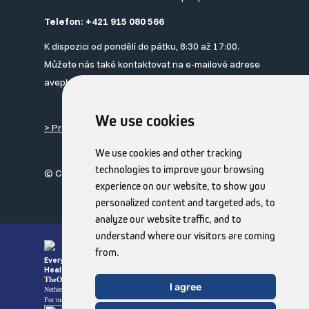
Telefon:
+421 915 080 566
K dispozici od pondělí do pátku, 8:30 až 17:00.
Můžete nás také kontaktovat na e-mailové adrese
avepharma@avepharma.eu
We use cookies
> Prohlášení o ochraně osobních údajů
We use cookies and other tracking
technologies to improve your browsing
© Copyright 2026 TheOTCLab B.V.
experience on our website, to show you
personalized content and targeted ads, to
analyze our website traffic, and to
understand where our visitors are coming
from.
Everyday Smart
Healthcare Solutions
TheOTCLab B.V.
Fred. Roeskestraat 115, 1076 EE Amsterdam, The
I agree
Netherlands
www.theotclab.com
For more information please go to