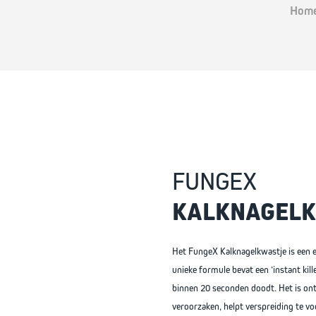
Hom
FIND YOUR SOLU
THESE COUNTR
FUNGEX
CHOOSE YOUR LANGUA
KALKNAGEL
Home
Het FungeX Kalknagelkwastje is een e
unieke formule bevat een ‘instant kil
Belgium (Dutch)
binnen 20 seconden doodt. Het is on
veroorzaken, helpt verspreiding te vo