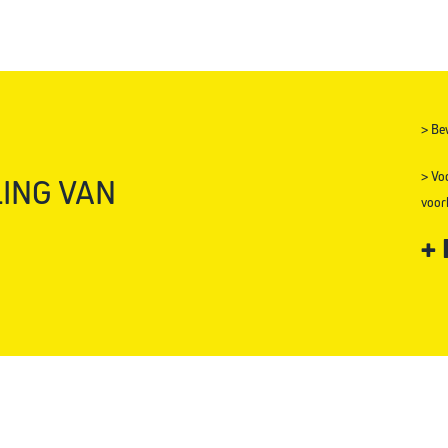
Portugal (Portuguese)
Serbia (Serbian)
> Be
Slovakia (Slovak)
> Voo
ING VAN
Slovenia (Slovene)
voo
+
Spain (Spanish)
Sweden (Swedish)
USA (English)