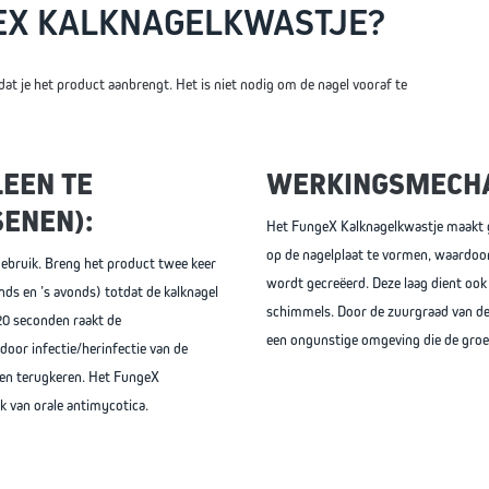
EX
KALKNAGELKWASTJE
?
rdat je het product aanbrengt. Het is niet nodig om de nagel vooraf te
LEEN TE
WERKINGSMECH
ENEN):
Het FungeX Kalknagelkwastje maakt g
op de nagelplaat te vormen, waardoo
gebruik. Breng het product twee keer
wordt gecreëerd. Deze laag dient ook 
nds en ’s avonds) totdat de kalknagel
schimmels. Door de zuurgraad van de 
n 20 seconden raakt de
een ongunstige omgeving die de groei
door infectie/herinfectie van de
en terugkeren. Het FungeX
 van orale antimycotica.