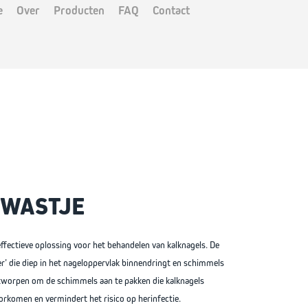
Open
e
Over
Producten
FAQ
Contact
menu
Close
menu
TION IN
IES
GE
KWASTJE
ffectieve oplossing voor het behandelen van kalknagels. De
ler’ die diep in het nageloppervlak binnendringt en schimmels
tworpen om de schimmels aan te pakken die kalknagels
orkomen en vermindert het risico op herinfectie.